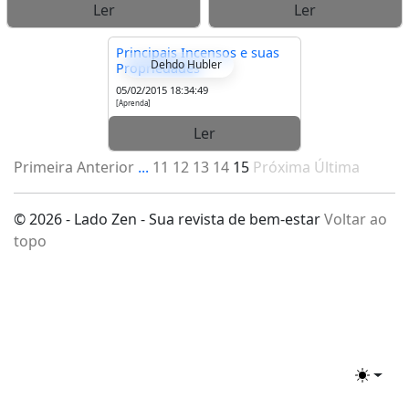
Ler
Ler
Principais Incensos e suas
Dehdo Hubler
Propriedades
05/02/2015 18:34:49
[Aprenda]
Ler
Primeira
Anterior
...
11
12
13
14
15
Próxima
Última
© 2026 - Lado Zen - Sua revista de bem-estar
Voltar ao
topo
Toggle