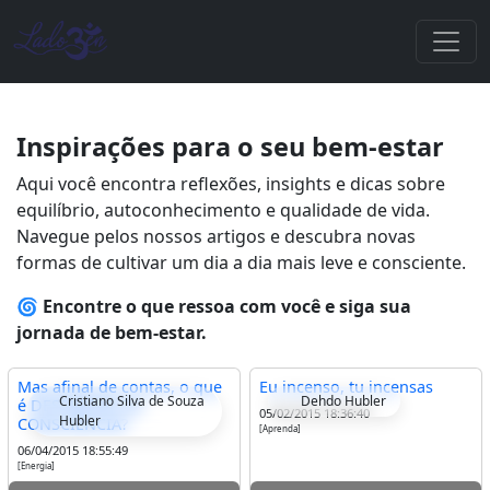
Inspirações para o seu bem-estar
Aqui você encontra reflexões, insights e dicas sobre
equilíbrio, autoconhecimento e qualidade de vida.
Navegue pelos nossos artigos e descubra novas
formas de cultivar um dia a dia mais leve e consciente.
🌀
Encontre o que ressoa com você e siga sua
jornada de bem-estar.
Mas afinal de contas, o que
Eu incenso, tu incensas
Cristiano Silva de Souza
Dehdo Hubler
é DESPERTAR DA
05/02/2015 18:36:40
Hubler
CONSCIÊNCIA?
[Aprenda]
06/04/2015 18:55:49
[Energia]