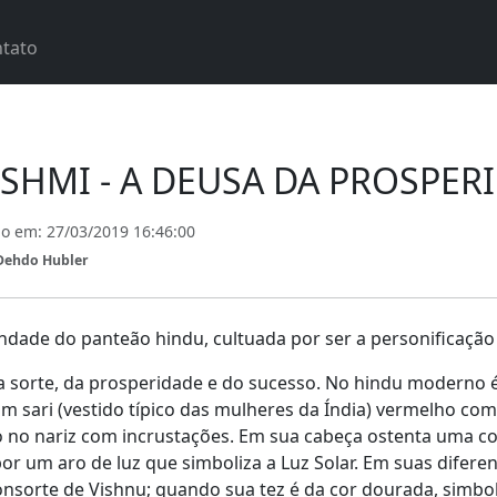
tato
SHMI - A DEUSA DA PROSPER
do em:
27/03/2019 16:46:00
Dehdo Hubler
vindade do panteão hindu, cultuada por ser a personificaç
a sorte, da prosperidade e do sucesso. No hindu moderno
 um sari (vestido típico das mulheres da Índia) vermelho c
ro no nariz com incrustações. Em sua cabeça ostenta uma c
or um aro de luz que simboliza a Luz Solar. Em suas difer
nsorte de Vishnu; quando sua tez é da cor dourada, simboli