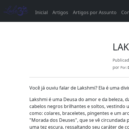
Inicial
Artigos
Artigos por Assunto
Con
LAK
Publica
por
Por:
Você já ouviu falar de Lakshmi? Ela é uma di
Lakshmi é uma Deusa do amor e da beleza, d
cabelos negros brilhantes e soltos, vestindo
como: colares, braceletes, pingentes e um a
"Morada dos Deuses", que se vê circundada p
uma tez escura, ressaltando seu caráter de co