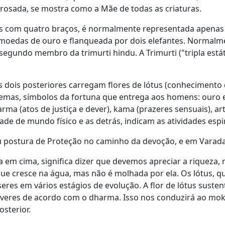
 é rosada, se mostra como a Mãe de todas as criaturas.
s com quatro braços, é normalmente representada apenas 
moedas de ouro e flanqueada por dois elefantes. Normalm
segundo membro da trimurti hindu. A Trimurti ("tripla está
 dois posteriores carregam flores de lótus (conhecimento
emas, símbolos da fortuna que entrega aos homens: ouro
rma (atos de justiça e dever), kama (prazeres sensuais), art
dade de mundo físico e as detrás, indicam as atividades espi
 postura de Proteção no caminho da devoção, e em Varad
a em cima, significa dizer que devemos apreciar a riqueza
 que cresce na água, mas não é molhada por ela. Os lótus,
es em vários estágios de evolução. A flor de lótus sustent
res de acordo com o dharma. Isso nos conduzirá ao moksha
sterior.