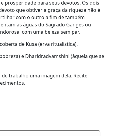
 e prosperidade para seus devotos. Os dois
devoto que obtiver a graça da riqueza não é
artilhar com o outro a fim de também
resentam as águas do Sagrado Ganges ou
endorosa, com uma beleza sem par.
berta de Kusa (erva ritualística).
obreza) e Dharidradvamshini (àquela que se
l de trabalho uma imagem dela. Recite
decimentos.