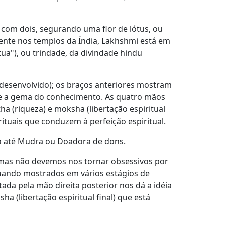
com dois, segurando uma flor de lótus, ou
ente nos templos da Índia, Lakhshmi está em
tua"), ou trindade, da divindade hindu
 desenvolvido); os braços anteriores mostram
 e a gema do conhecimento. As quatro mãos
ha (riqueza) e moksha (libertação espiritual
rituais que conduzem à perfeição espiritual.
a até Mudra ou Doadora de dons.
, mas não devemos nos tornar obsessivos por
 quando mostrados em vários estágios de
ada pela mão direita posterior nos dá a idéia
 (libertação espiritual final) que está