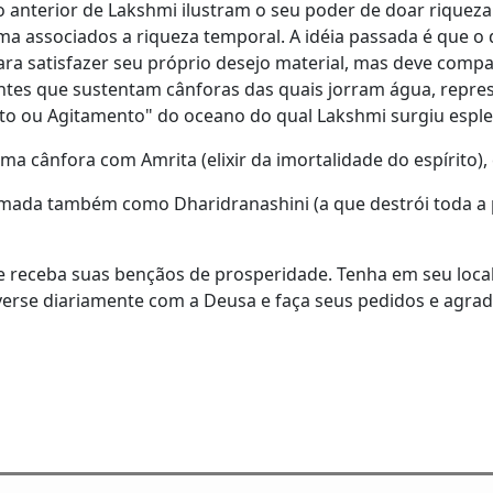
anterior de Lakshmi ilustram o seu poder de doar riqueza
a associados a riqueza temporal. A idéia passada é que o 
ra satisfazer seu próprio desejo material, mas deve comp
efantes que sustentam cânforas das quais jorram água, rep
to ou Agitamento" do oceano do qual Lakshmi surgiu espl
cânfora com Amrita (elixir da imortalidade do espírito), co
ada também como Dharidranashini (a que destrói toda a p
e receba suas bençãos de prosperidade. Tenha em seu loca
rse diariamente com a Deusa e faça seus pedidos e agra