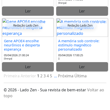
[Energia]
Ler
Ler
Redação Lado Zen
Redação Lado Zen
Gene APOE4 encolhe
A memória sob controle:
neurônios e desperta
estímulo magnético
esperança
personalizado
05/04/2026 21:00:24
05/04/2026 17:00:25
[Energia]
[]
Ler
Ler
Primeira
Anterior
1
2
3
4
5
...
Próxima
Última
© 2026 - Lado Zen - Sua revista de bem-estar
Voltar ao
topo