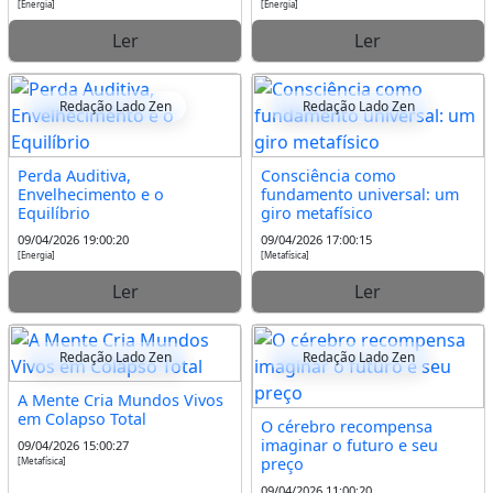
[Energia]
[Energia]
Ler
Ler
Redação Lado Zen
Redação Lado Zen
Perda Auditiva,
Consciência como
Envelhecimento e o
fundamento universal: um
Equilíbrio
giro metafísico
09/04/2026 19:00:20
09/04/2026 17:00:15
[Energia]
[Metafísica]
Ler
Ler
Redação Lado Zen
Redação Lado Zen
A Mente Cria Mundos Vivos
em Colapso Total
O cérebro recompensa
imaginar o futuro e seu
09/04/2026 15:00:27
preço
[Metafísica]
09/04/2026 11:00:20