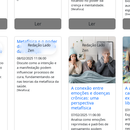
focando no poder da
bi
crença e mentalidade.
aux
[Metafísica]
esp
[Ene
Ler
Ler
Metafísica e o poder
Redação Lado
Redação Lado
da intenção na cura
Zen
Zen
re
das doenças
08/02/2025 11:06:00
cio
Discute como a intenção e
ão
a manifestação podem
influenciar processos de
r.
cura, fundamentando-se
nas teorias da metafísica da
saúde.
A conexão entre
A 
[Metafísica]
emoções e doenças
ca
crônicas: uma
ex
perspectiva
li
metafísica
07/
Exp
07/02/2025 11:06:00
art
Analisa como emoções
esp
reprimidas e padrões de
nec
pensamento podem