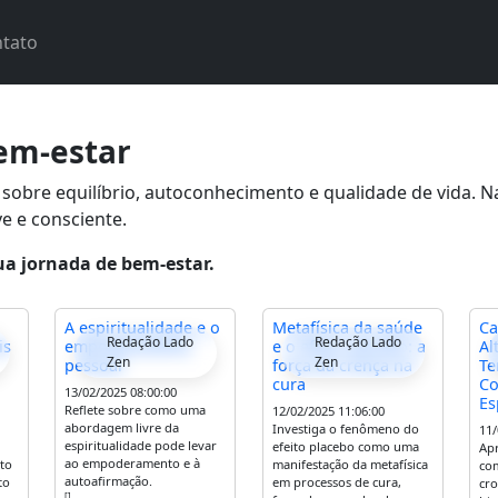
tato
bem-estar
as sobre equilíbrio, autoconhecimento e qualidade de vida. 
ve e consciente.
ua jornada de bem-estar.
A espiritualidade e o
Metafísica da saúde
Ca
Redação Lado
Redação Lado
is
empoderamento
e o efeito placebo: a
Al
Zen
Zen
pessoal
força da crença na
Te
cura
Co
13/02/2025 08:00:00
Es
Reflete sobre como uma
12/02/2025 11:06:00
abordagem livre da
Investiga o fenômeno do
11/
espiritualidade pode levar
efeito placebo como uma
Apr
ao empoderamento e à
nto
manifestação da metafísica
co
autoafirmação.
to
em processos de cura,
cro
[]