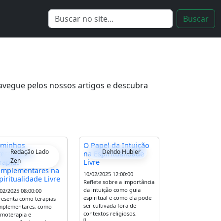
Navegue pelos nossos artigos e descubra
minhos
O Papel da Intuição
Redação Lado
Dehdo Hubler
ternativos:
na Espiritualidade
Zen
rapias
Livre
mplementares na
10/02/2025 12:00:00
piritualidade Livre
Reflete sobre a importância
da intuição como guia
02/2025 08:00:00
espiritual e como ela pode
esenta como terapias
ser cultivada fora de
mplementares, como
contextos religiosos.
moterapia e
[]