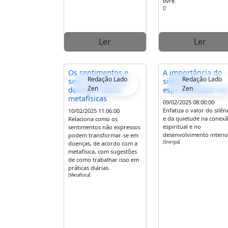
livre.
[]
Ler
Ler
Os sentimentos e
A importância do
Redação Lado
Redação Lado
seus reflexos nas
silêncio na
Zen
Zen
doenças: bases
espiritualidade liv
metafísicas
09/02/2025 08:00:00
Enfatiza o valor do silên
10/02/2025 11:06:00
e da quietude na conex
Relaciona como os
espiritual e no
sentimentos não expressos
desenvolvimento interio
podem transformar-se em
[Energia]
doenças, de acordo com a
metafísica, com sugestões
de como trabalhar isso em
práticas diárias.
[Metafísica]