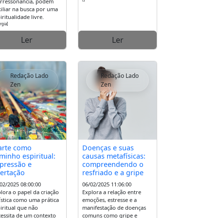
orressonância, podem
iliar na busca por uma
iritualidade livre.
rgia]
Ler
Ler
Redação Lado
Redação Lado
Zen
Zen
arte como
Doenças e suas
minho espiritual:
causas metafísicas:
pressão e
compreendendo o
bertação
resfriado e a gripe
02/2025 08:00:00
06/02/2025 11:06:00
lora o papel da criação
Explora a relação entre
ística como uma prática
emoções, estresse e a
iritual que não
manifestação de doenças
essita de um contexto
comuns como gripe e