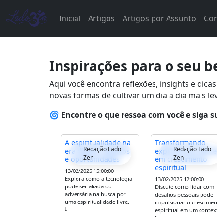
Inicial
Artigos
Artigos por Assunto
Con
Inspirações para o seu 
Aqui você encontra reflexões, insights e dic
novas formas de cultivar um dia a dia mais le
🌀
Encontre o que ressoa com você e siga s
A espiritualidade na
Transformando
Redação Lado
Redação Lado
era digital: desafios
experiências difíce
Zen
Zen
e oportunidades
em crescimento
espiritual
13/02/2025 15:00:00
Explora como a tecnologia
13/02/2025 12:00:00
pode ser aliada ou
Discute como lidar com
adversária na busca por
desafios pessoais pode
uma espiritualidade livre.
impulsionar o crescime
[]
espiritual em um contex