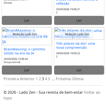
reflexão
[Energia]
25/03/2026 19:00:21
[]
Ler
Ler
Redação Lado Zen
Redação Lado Zen
Três pilares da dor: uma
nova compreensão
BrainMaxxing: o caminho
sólido na era da IA
24/03/2026 19:00:22
[]
25/03/2026 13:00:24
[Energia, Aprenda]
Ler
Ler
Primeira
Anterior
1
2
3
4
5
...
Próxima
Última
© 2026 - Lado Zen - Sua revista de bem-estar
Voltar ao
topo