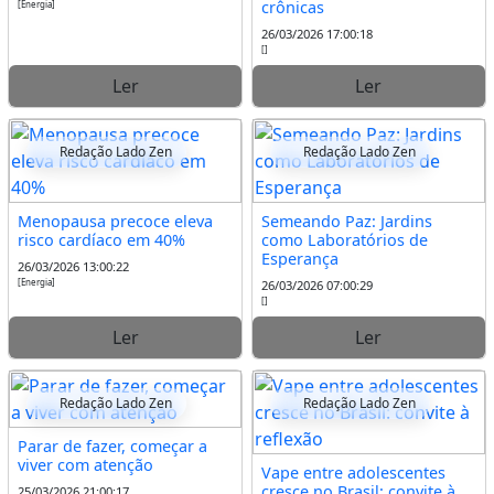
crônicas
[Energia]
26/03/2026 17:00:18
[]
Ler
Ler
Redação Lado Zen
Redação Lado Zen
Menopausa precoce eleva
Semeando Paz: Jardins
risco cardíaco em 40%
como Laboratórios de
Esperança
26/03/2026 13:00:22
[Energia]
26/03/2026 07:00:29
[]
Ler
Ler
Redação Lado Zen
Redação Lado Zen
Parar de fazer, começar a
viver com atenção
Vape entre adolescentes
cresce no Brasil: convite à
25/03/2026 21:00:17