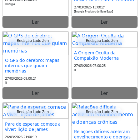
[Energia]
27/03/2026 13:00:21
[Energia, Produtos de Bem-Estar]
Ler
Ler
Redação Lado Zen
Redação Lado Zen
A Origem Oculta da
Compaixão Moderna
O GPS do cérebro: mapas
internos que guiam
27/03/2026 07:00:25
memórias
[]
27/03/2026 09:00:21
[]
Ler
Ler
Redação Lado Zen
Redação Lado Zen
Pare de esperar, comece a
viver: lição de James
Relações difíceis aceleram
envelhecimento e doenças
26/03/2026 21:00:19